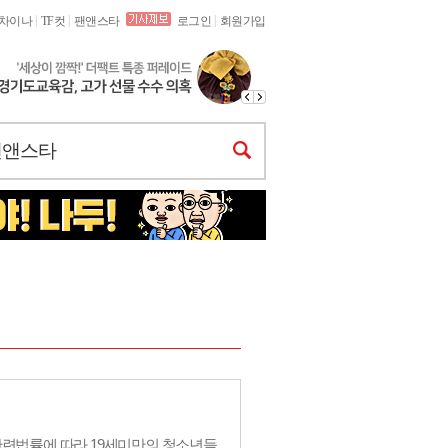
|
|
|
차이나
TF컷
팬앤스타
로그인
회원가입
팬앤스타
련법률에 따라 19세미만의 청소년들